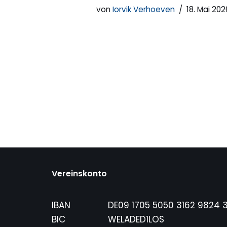
von
Iorvik Verhoeven
18. Mai 202
Vereinskonto
IBAN
DE09 1705 5050 3162 9824 
BIC
WELADED1LOS